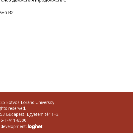
вня В2
25 Eötvös Loránd University
ights reserved.
53 Budapest, Egyetem tér 1–3.
36-1-411-6500
 development: