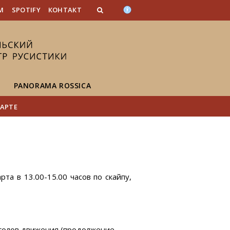
n_content
endar_content
t_this_site_content
M
SPOTIFY
КОНТАКТ
PANORAMA ROSSICA
АРТЕ
та в 13.00-15.00 часов по скайпу,
аголов движения (продолжение