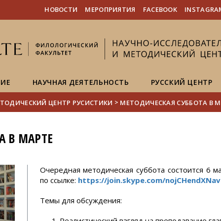
FIXME:token.header.mai
FIXME:token.header.cal
FIXME:token.header.abou
НОВОСТИ
МЕРОПРИЯТИЯ
FACEBOOK
INSTAGRA
НИЕ
НАУЧНАЯ ДЕЯТЕЛЬНОСТЬ
РУССКИЙ ЦЕНТР
>
ТОДИЧЕСКИЙ ЦЕНТР РУСИСТИКИ
МЕТОДИЧЕСКАЯ СУББОТА В М
А В МАРТЕ
Очередная методическая суббота состоится 6 мар
по ссылке:
https://join.skype.com/nojCHendXNav
Темы для обсуждения:
Реалистический взгляд на преподавание гл