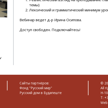
темы)
Лексический и грамматический минимум уро
Вебинар ведет д-р Ирина Осипова.
Доступ свободен. Подключайтесь!
v
Сайты партнёров:
© 20
Фонд "Русский мир"
All r
Русский дом в Будапеште
H-10
T: +
Web