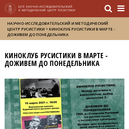
FIXME:token.header.mai
FIXME:token.header.cal
FIXME:token.header.abou
НАУЧНО-ИССЛЕДОВАТЕЛЬСКИЙ И МЕТОДИЧЕСКИЙ
>
ЦЕНТР РУСИСТИКИ
КИНОКЛУБ РУСИСТИКИ В МАРТЕ -
ДОЖИВЕМ ДО ПОНЕДЕЛЬНИКА
КИНОКЛУБ РУСИСТИКИ В МАРТЕ -
ДОЖИВЕМ ДО ПОНЕДЕЛЬНИКА