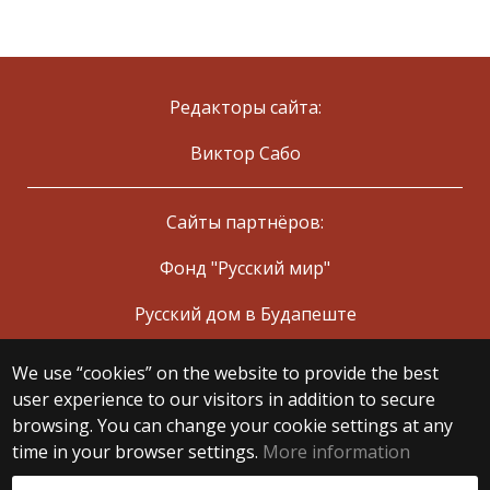
Редакторы сайта:
Виктор Сабо
Сайты партнёров:
Фонд "Русский мир"
Русский дом в Будапеште
We use “cookies” on the website to provide the best
© 2025 Eötvös Loránd University
user experience to our visitors in addition to secure
All rights reserved.
H-1053 Budapest, Egyetem tér 1–3.
browsing. You can change your cookie settings at any
T: +36-1-411-6500
time in your browser settings.
More information
Web development: