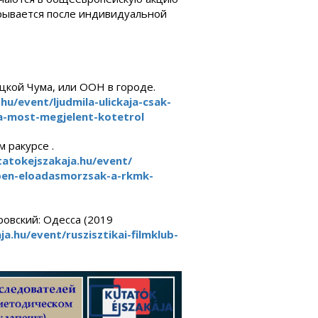
крывается после индивидуальной
цкой Чума, или ООН в городе.
.hu/event/
ljudmila-ulickaja-csak-
a-most-megjelent-
kotetrol
 ракурсе .
tatokejszakaja.hu/event/
en-
eloadasmorzsak-a-rkmk-
ровский:
Одесса (2019
ja.hu/event/
ruszisztikai-filmklub-