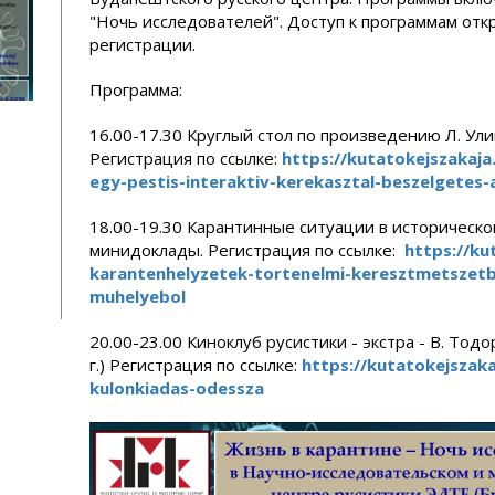
"Ночь исследователей". Доступ к программам от
регистрации.
Программа:
16.00-17.30 Круглый стол по произведению Л. Ули
Регистрация по ссылке:
https://
kutatokejszakaja
egy-
pestis-interaktiv-kerekasztal-
beszelgetes-
18.00-19.30 Карантинные ситуации в историческом
минидоклады.
Регистрация по ссылке:
https://
ku
karantenhelyzetek-tortenelmi-
keresztmetszetb
muhelyebol
20.00-23.00 Киноклуб русистики - экстра
- В. Тодо
г.) Регистрация по ссылке:
https://
kutatokejszaka
kulonkiadas-odessza