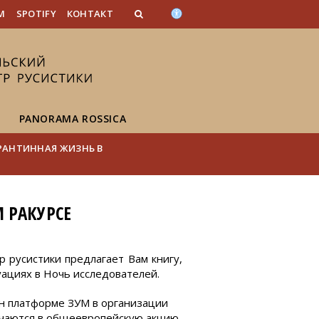
n_content
endar_content
t_this_site_content
M
SPOTIFY
КОНТАКТ
PANORAMA ROSSICA
РАНТИННАЯ ЖИЗНЬ В
 РАКУРСЕ
 русистики предлагает Вам книгу,
ациях в Ночь исследователей.
йн платформе ЗУМ в организации
ючаются в общеевропейскую акцию