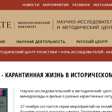
FIXME:token.header.mai
FIXME:token.header.cal
FIXME:token.header.abou
НОВОСТИ
МЕРОПРИЯТИЯ
FACEBOOK
INSTAGRA
НИЕ
НАУЧНАЯ ДЕЯТЕЛЬНОСТЬ
РУССКИЙ ЦЕНТР
>
ТОДИЧЕСКИЙ ЦЕНТР РУСИСТИКИ
НОЧЬ ИССЛЕДОВАТЕЛЕЙ - КА
 - КАРАНТИННАЯ ЖИЗНЬ В ИСТОРИЧЕСКОМ
Научно-исследовательский и методический центр
минидоклады и фильм о разных карантинных ситу
27 ноября состоится серия мероприятий на онла
Будапештского русского центра. Программы вкл