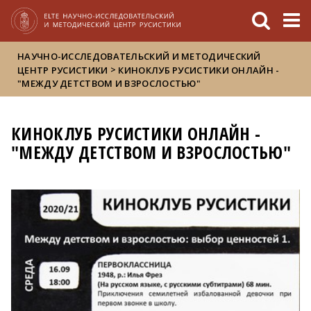
FIXME:token.header.mai
FIXME:token.header.cal
FIXME:token.header.abou
НАУЧНО-ИССЛЕДОВАТЕЛЬСКИЙ И МЕТОДИЧЕСКИЙ
>
ЦЕНТР РУСИСТИКИ
КИНОКЛУБ РУСИСТИКИ ОНЛАЙН -
"МЕЖДУ ДЕТСТВОМ И ВЗРОСЛОСТЬЮ"
КИНОКЛУБ РУСИСТИКИ ОНЛАЙН -
"МЕЖДУ ДЕТСТВОМ И ВЗРОСЛОСТЬЮ"