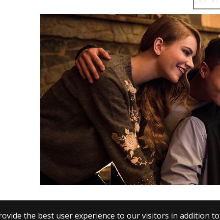
ovide the best user experience to our visitors in addition t