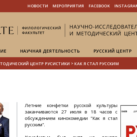
FIXME:token.header.mai
FIXME:token.header.cal
FIXME:token.header.abou
НОВОСТИ
МЕРОПРИЯТИЯ
FACEBOOK
INSTAGRA
НИЕ
НАУЧНАЯ ДЕЯТЕЛЬНОСТЬ
РУССКИЙ ЦЕНТР
>
ТОДИЧЕСКИЙ ЦЕНТР РУСИСТИКИ
КАК Я СТАЛ РУССКИМ
Летние конфетки русской культуры
заканчиваются 27 июля в 18 часов с
обсуждением кинокомедии "Как я стал
русским".