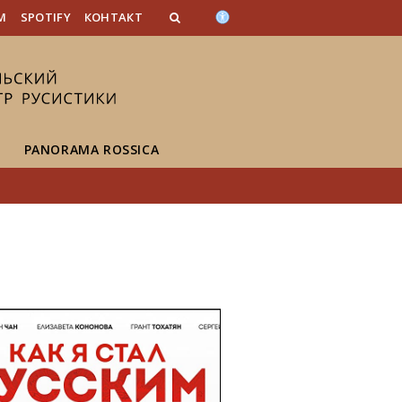
n_content
endar_content
t_this_site_content
M
SPOTIFY
КОНТАКТ
PANORAMA ROSSICA