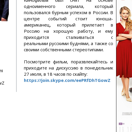
Кинофильм был снят на основе
одноименного сериала, который
пользовался бурным успехом в России. В
центре событий стоит юноша-
американец, который прилетает в
Россию на хорошую работу, и ему
приходится сталкиваться с
реальными русскими буднями, а также со
своими собственными стереотипами.
Посмотрите фильм, поразвлекайтесь и
приходите на дискуссию в понедельник
ni
27 июля, в 18 часов по скайпу:
https://join.skype.com/
eePRfDhTGowZ
wZ