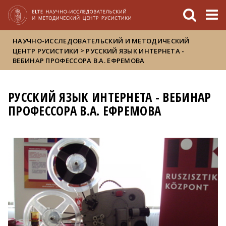
FIXME:token.header.mai
FIXME:token.header.cal
FIXME:token.header.abou
НАУЧНО-ИССЛЕДОВАТЕЛЬСКИЙ И МЕТОДИЧЕСКИЙ
>
ЦЕНТР РУСИСТИКИ
РУССКИЙ ЯЗЫК ИНТЕРНЕТА -
ВЕБИНАР ПРОФЕССОРА В.А. ЕФРЕМОВА
РУССКИЙ ЯЗЫК ИНТЕРНЕТА - ВЕБИНАР
ПРОФЕССОРА В.А. ЕФРЕМОВА