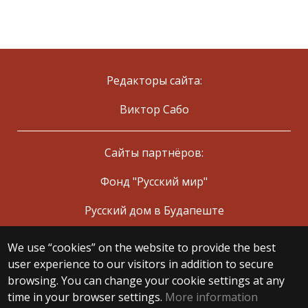
Редакторы сайта:
Виктор Сабо
Сайты партнёров:
Фонд "Русский мир"
Русский дом в Будапеште
We use “cookies” on the website to provide the best
© 2025 Eötvös Loránd University
user experience to our visitors in addition to secure
All rights reserved.
browsing. You can change your cookie settings at any
H-1053 Budapest, Egyetem tér 1–3.
T: +36-1-411-6500
time in your browser settings.
More information