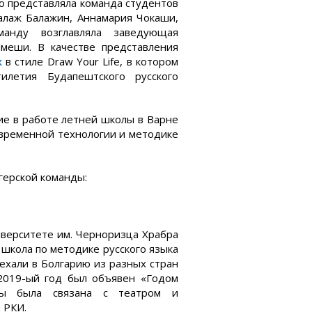
ию представляла команда студентов
алаж Балажин, Аннамария Чокаши,
анду возглавляла заведующая
меши. В качестве представления
к
в стиле Draw Your Life, в котором
илетия Будапештского русского
ие в работе летней школы в Варне
овременной технологии и методике
герской команды:
иверситете им. Черноризца Храбра
школа по методике русского языка
риехали в Болгарию из разных стран
 2019-ый год был объявен «Годом
лы была связана с театром и
 РКИ.