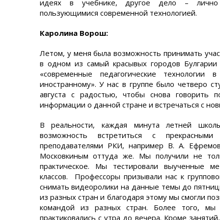
идеях в учебнике, другое дело – лично 
пользующимися современной технологией.
Каролина Ворош:
Летом, у меня была возможность принимать уча
в одном из самый красывых городов Булгарии
«современные педагогические технологии в
иностранному». У нас в группе было четверо с
августа с радостью, чтобы снова говорить п
информации о данной стране и встречаться с но
В реальности, каждая минута летней школ
возможность встретиться с прекрасными 
преподавателями РКИ, например В. А. Ефремов
Московкиным оттуда же. Мы получили не тол
практическое. Мы тестировали выученные м
классов. Профессоры призывали нас к группово
снимать видеоролики на данные темы до пятниц
из разных стран и благодаря этому мы смогли п
командой из разных стран. Более того, мы 
практиковались с утра до вечера. Кроме занятий