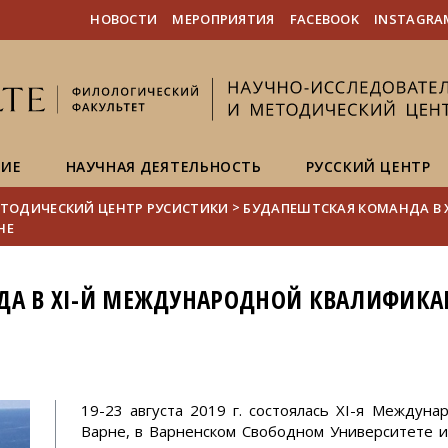
FIXME:token.header.mai
FIXME:token.header.cal
FIXME:token.header.abou
НОВОСТИ
МЕРОПРИЯТИЯ
FACEBOOK
INSTAGRA
НИЕ
НАУЧНАЯ ДЕЯТЕЛЬНОСТЬ
РУССКИЙ ЦЕНТР
>
ТОДИЧЕСКИЙ ЦЕНТР РУСИСТИКИ
БУДАПЕШТСКАЯ КОМАНДА В 
НЕ
ДА В XI-Й МЕЖДУНАРОДНОЙ КВАЛИФИК
19-23 августа 2019 г. состоялась XI-я Междун
Варне, в Варненском Свободном Университете и