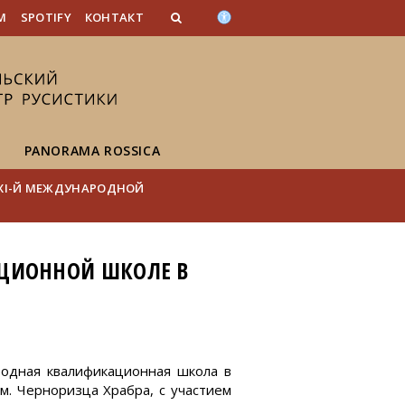
n_content
endar_content
t_this_site_content
M
SPOTIFY
КОНТАКТ
PANORAMA ROSSICA
XI-Й МЕЖДУНАРОДНОЙ
АЦИОННОЙ ШКОЛЕ В
ародная квалификационная школа в
м. Черноризца Храбра, с участием