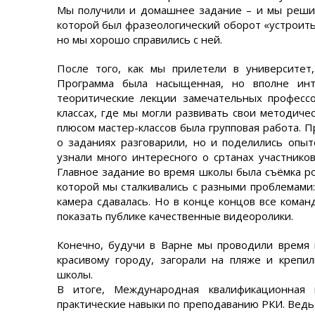
Мы получили и домашнее задание – и мы решил
которой был фразеологический оборот «устроить
но мы хорошо справились с ней.
После того, как мы прилетели в университет
Программа была насыщенная, но вполне инт
теоритические лекции замечательных профессо
классах, где мы могли развивать свои методиче
плюсом мастер-классов была групповая работа. 
о заданиях разговарили, но и поделились опыт
узнали много интересного о сртанах участников
Главное задание во время школы была съёмка р
которой мы сталкивались с разными проблемами:
камера сдавалась. Но в конце концов все коман
показать публике качественные видеоролики.
Конечно, будучи в Варне мы проводили время н
красивому городу, загорали на пляже и крепи
школы.
В итоге, Международная квалификационная 
практические навыки по преподаванию РКИ. Ведь