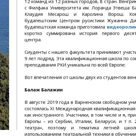
12 команд из 12 разных городов, 8 стран. Венгр
с Филфака Университета им. Лоранда Этвеша Б
Клаудия Месарош и Каролина Ворош. Ком
будапештским Центром русистики Жужанна Ди
будапештская команда приготовила
видеороли
коротко суммирована история первого десят
центра.
Сиуденты с нашего факультета принимают участ
9 лет подряд. Эта квалификационная школа по с
преподавания РКИ уникальна по всей Европе.
Вот впечатления от школы двух из студентов вен
Балаж Балажин
:
В августе 2019 года в Варненском свободном ун
состоялась XI Международная квалификационная 
как иностранного. Участники, в том числе и я, п
Европы – из Сербии, Италии, Беларуси, и т п.
театра», поэтому и тематика летней шко
изпользованием театральной техники в обучении