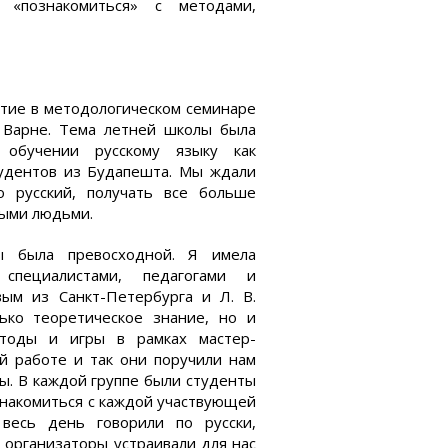
«познакомиться» с методами,
стие в методологическом семинаре
 Варне. Тема летней школы была
 обучении русскому языку как
тудентов из Будапешта. Мы ждали
о русский, получать все больше
выми людьми.
ы была превосходной. Я имела
специалистами, педагогами и
ым из Санкт-Петербурга и Л. В.
ько теоретическое знание, но и
етоды и игры в рамках мастер-
й работе и так они поручили нам
ы. В каждой группе были студенты
ознакомиться с каждой участвующей
весь день говорили по русски,
, организаторы устраивали для нас