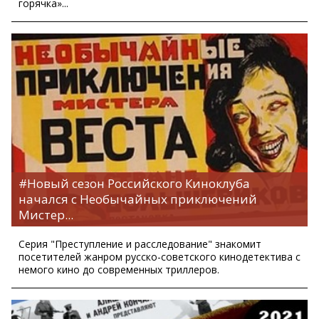
горячка»...
#Новый сезон Российского Киноклуба
начался с Необычайных приключений
Мистер...
Серия "Преступление и расследование" знакомит
посетителей жанром русско-советского кинодетектива с
немого кино до современных триллеров.