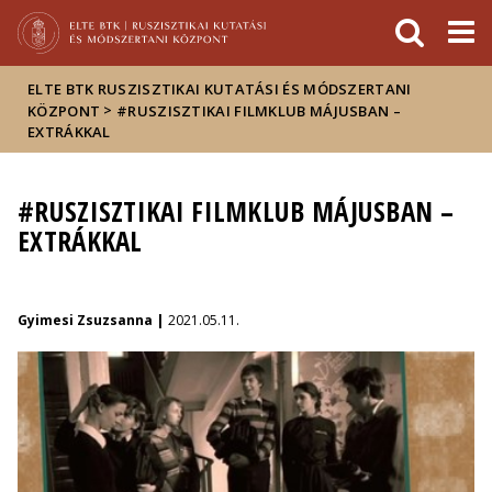
Események
ELTE a
Hírek
sajtóban
ELTE BTK RUSZISZTIKAI KUTATÁSI ÉS MÓDSZERTANI
>
KÖZPONT
#RUSZISZTIKAI FILMKLUB MÁJUSBAN –
EXTRÁKKAL
#RUSZISZTIKAI FILMKLUB MÁJUSBAN –
EXTRÁKKAL
Gyimesi Zsuzsanna |
2021.05.11.