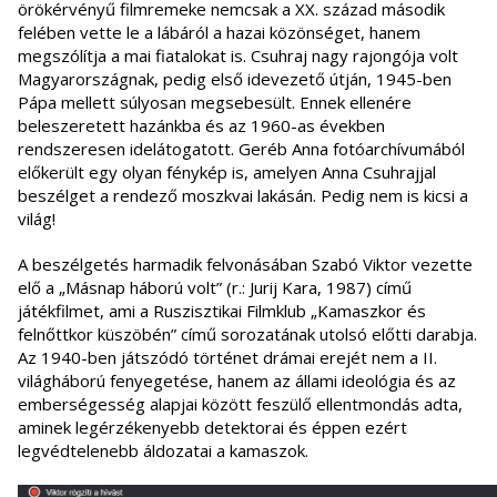
örökérvényű filmremeke nemcsak a XX. század második
felében vette le a lábáról a hazai közönséget, hanem
megszólítja a mai fiatalokat is. Csuhraj nagy rajongója volt
Magyarországnak, pedig első idevezető útján, 1945-ben
Pápa mellett súlyosan megsebesült. Ennek ellenére
beleszeretett hazánkba és az 1960-as években
rendszeresen idelátogatott. Geréb Anna fotóarchívumából
előkerült egy olyan fénykép is, amelyen Anna Csuhrajjal
beszélget a rendező moszkvai lakásán. Pedig nem is kicsi a
világ!
A beszélgetés harmadik felvonásában Szabó Viktor vezette
elő a „Másnap háború volt” (r.: Jurij Kara, 1987) című
játékfilmet, ami a Ruszisztikai Filmklub „Kamaszkor és
felnőttkor küszöbén” című sorozatának utolsó előtti darabja.
Az 1940-ben játszódó történet drámai erejét nem a II.
világháború fenyegetése, hanem az állami ideológia és az
emberségesség alapjai között feszülő ellentmondás adta,
aminek legérzékenyebb detektorai és éppen ezért
legvédtelenebb áldozatai a kamaszok.