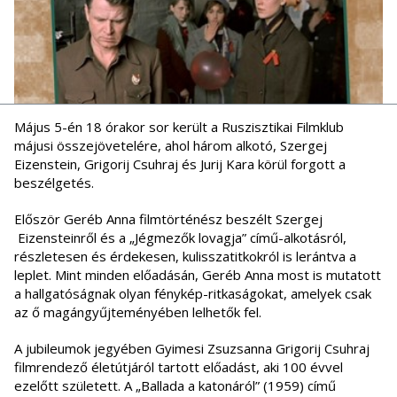
Május 5-én 18 órakor sor került a Ruszisztikai Filmklub
májusi összejövetelére, ahol három alkotó, Szergej
Eizenstein, Grigorij Csuhraj és Jurij Kara körül forgott a
beszélgetés.
Először Geréb Anna filmtörténész beszélt Szergej
Eizensteinről és a „Jégmezők lovagja” című-alkotásról,
részletesen és érdekesen, kulisszatitkokról is lerántva a
leplet. Mint minden előadásán, Geréb Anna most is mutatott
a hallgatóságnak olyan fénykép-ritkaságokat, amelyek csak
az ő magángyűjteményében lelhetők fel.
A jubileumok jegyében Gyimesi Zsuzsanna Grigorij Csuhraj
filmrendező életútjáról tartott előadást, aki 100 évvel
ezelőtt született. A „Ballada a katonáról” (1959) című