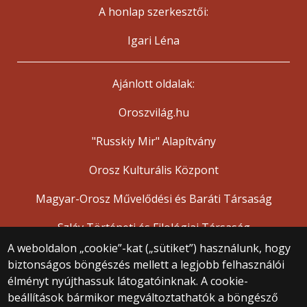
A honlap szerkesztői:
Igari Léna
Ajánlott oldalak:
Oroszvilág.hu
"Russkiy Mir" Alapítvány
Orosz Kulturális Központ
Magyar-Orosz Művelődési és Baráti Társaság
Szláv Történeti és Filológiai Társaság
A weboldalon „cookie”-kat („sütiket”) használunk, hogy
biztonságos böngészés mellett a legjobb felhasználói
© 2025 Eötvös Loránd Tudományegyetem
élményt nyújthassuk látogatóinknak. A cookie-
Minden jog fenntartva.
beállítások bármikor megváltoztathatók a böngésző
1053 Budapest, Egyetem tér 1–3.